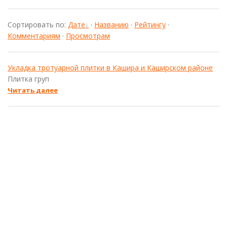
Сортировать по
:
Дате
·
Названию
·
Рейтингу
·
Комментариям
·
Просмотрам
Укладка тротуарной плитки в Кашира и Каширском районе
Плитка груп
Читать далее