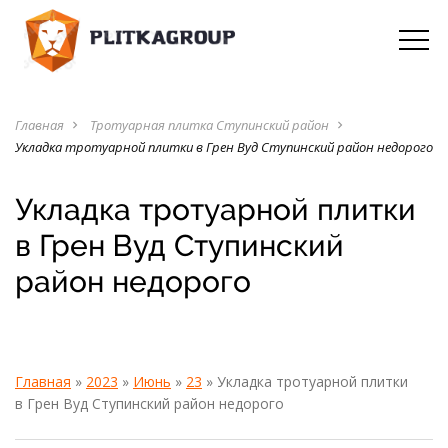
Главная
Тротуарная плитка Ступинский район
navigate_next
navigate_next
Укладка тротуарной плитки в Грен Вуд Ступинский район недорого
Укладка тротуарной плитки
в Грен Вуд Ступинский
район недорого
Главная
»
2023
»
Июнь
»
23
» Укладка тротуарной плитки
в Грен Вуд Ступинский район недорого