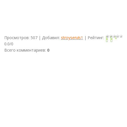
Новое
Ступино
села Верзилово, Укладка
Брусчатки
на садовых
дорожках в Бекетово,
Брусчатка
в
Щербинино,
Плитка
Волна в
Леонтьево, Выравнование грунта и посев газона вручную в
Ступинском районе
Просмотров
:
507
|
Добавил
:
stroyservis1
|
Рейтинг
:
0.0
/
0
Всего комментариев
:
0