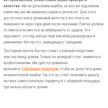
качество.
Мы не допускаем ошибок, но все же подскажем
клиентам, как им правильно оценить результат. Для этого
достаточно взять резиновый молоток и постучать по
поверхности через пару дней после окончания. Плитка должна
оставаться на месте и не вибрировать от ударов. Это
подскажет, что под ней раствор или клей распределился
равномерно без пустот, приводящих к трещинам.
Тротуарная плитка быстро станет отличным покрытием
участка перед домом. Только ее укладкой стоит заниматься
профессионалам. Им удастся правильно
выполнить
требования технологии
, чтобы не допустить даже
незначительной ошибки. Так что не стоит экономить деньги,
пытаясь самостоятельно справиться с обширной площадью,
где нельзя упускать уровня.
Тротуарная
плитка
в
Ступино
Ступинском районе.
укладка
тротуарной
плитки
"под ключ" в деревне Леньково,
Лаврентьево, Укладка
Брусчатки
в
микрорайоне