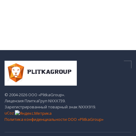
© 2004-2026 ООО «PlitkaGroup».
Лицензия ПлиткаГруп NХХХ739.
Зарегистрированный товарный знак NХХХ919.
uCoz
Политика конфиденциальности ООО «PlitkaGroup»