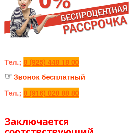
Тел.;
8 (925) 448 18 00
☞
З
вонок бесплатный
Тел.;
8 (916) 020 88 80
Заключается
соотствствующий