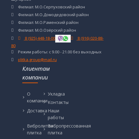
Филиал: М.О.Серпуховский район
Филиал: М.О.Домодедовский район
Филиал: М.О.Раменский район
Филиал: М.О.Озёрский район
8 (925) 448-18-00
8 (916) 020-88-
80
Режим работы: с 9.00 - 21.00 без выходных
plitka.group@mail.ru
Клиентам
компании
О
Укладка
компании
Контакты
Доставка
Наши
работы
Вибролитая
Вибропрессованная
плитка
плитка