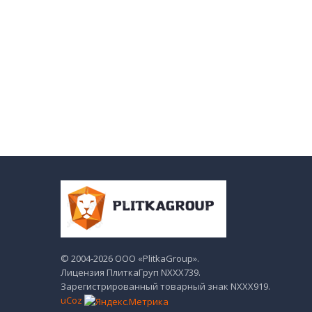
© 2004-2026 ООО «PlitkaGroup».
Лицензия ПлиткаГруп NХХХ739.
Зарегистрированный товарный знак NХХХ919.
uCoz