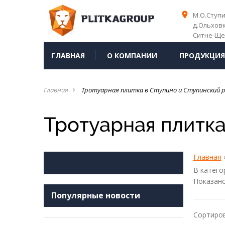
place
place
М.О.Ступ
д.Ольхов
Ситне-Ще
ГЛАВНАЯ
О КОМПАНИИ
ПРОДУКЦИ
Главная
Тротуарная плитка в Ступино и Ступинский 
navigate_next
Тротуарная плитка
Главная
В катего
Показан
Популярные новости
Сортиро