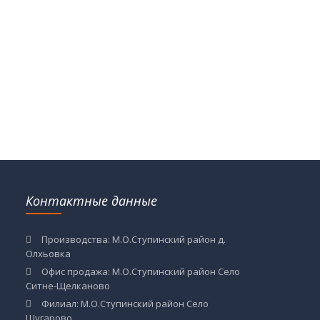
Контактные данные
Производства: М.О.Ступинский район д.
Олхьовка
Офис продажа: М.О.Ступинский район Село
Ситне-Щелканово
Филиал: М.О.Ступинский район Село
Шугарово