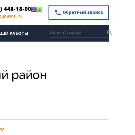
) 448-18-00
settings_phone
Обратный звонок
roup@mail.ru
search
АШИ РАБОТЫ
ий район
ам