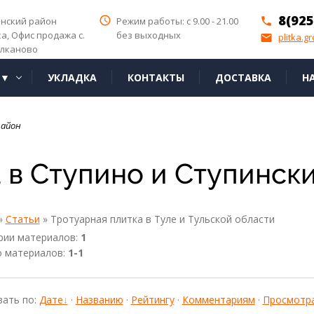
8(925
access_time
инский район
Режим работы: с 9.00 - 21.00
phone
ка,
Офис продажа с.
без выходных
plitka.g
email
лканово
Я▼
УКЛАДКА
КОНТАКТЫ
ДОСТАВКА
Н
район
 в Ступино и Ступинск
»
Статьи
» Тротуарная плитка в Туле и Тульской области
рии материалов
:
1
о материалов
:
1-1
вать по
:
Дате
·
Названию
·
Рейтингу
·
Комментариям
·
Просмотр