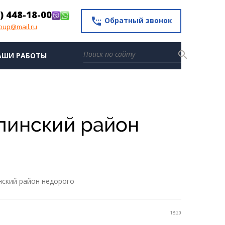
) 448-18-00
settings_phone
Обратный звонок
roup@mail.ru
search
АШИ РАБОТЫ
упинский район
нский район недорого
18:20