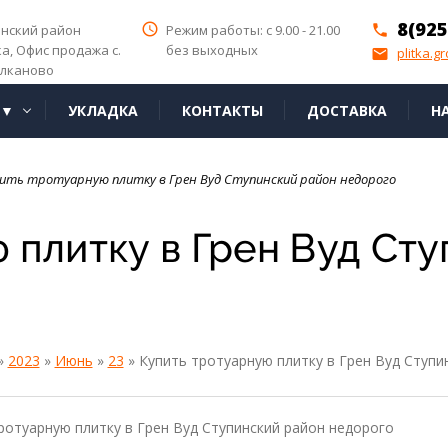
8(925
access_time
инский район
Режим работы: с 9.00 - 21.00
phone
ка,
Офис продажа с.
без выходных
plitka.g
email
лканово
Я▼
УКЛАДКА
КОНТАКТЫ
ДОСТАВКА
Н
ить тротуарную плитку в Грен Вуд Ступинский район недорого
 плитку в Грен Вуд Ст
»
2023
»
Июнь
»
23
» Купить тротуарную плитку в Грен Вуд Ступи
ротуарную плитку в Грен Вуд Ступинский район недорого