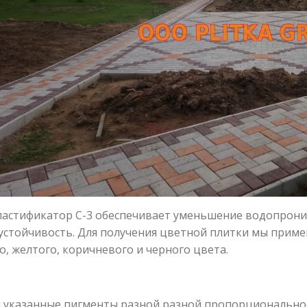
астификатор С-3 обеспечивает уменьшение водопрониц
стойчивость. Для получения цветной плитки мы приме
о, желтого, коричневого и черного цвета.
 указанные пигменты разной разной пропорциональнос