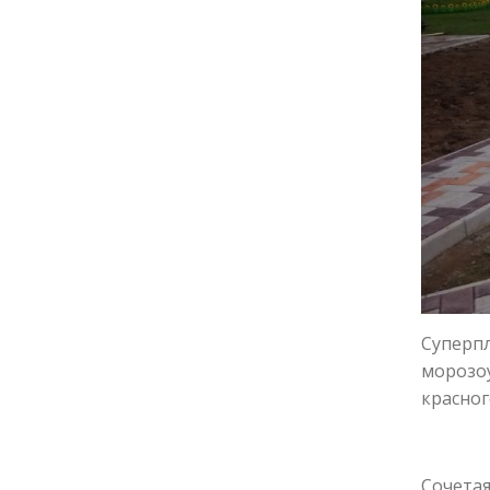
Суперпл
морозоу
красног
Сочетая