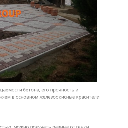
аемости бетона, его прочность и
няем в основном железоокисные красители
тью, можно получать разные оттенки.