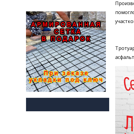
Произво
помогло
участко
Тротуар
асфальт