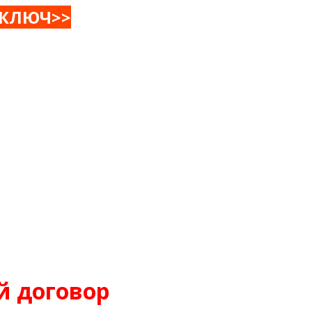
 КЛЮЧ>>
й договор