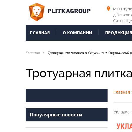
place
place
М.О.Ступ
д.Ольхов
Ситне-Ще
ГЛАВНАЯ
О КОМПАНИИ
ПРОДУКЦИ
Главная
Тротуарная плитка в Ступино и Ступинский 
navigate_next
Тротуарная плитка
Главная
Укладка 
Популярные новости
УКЛ