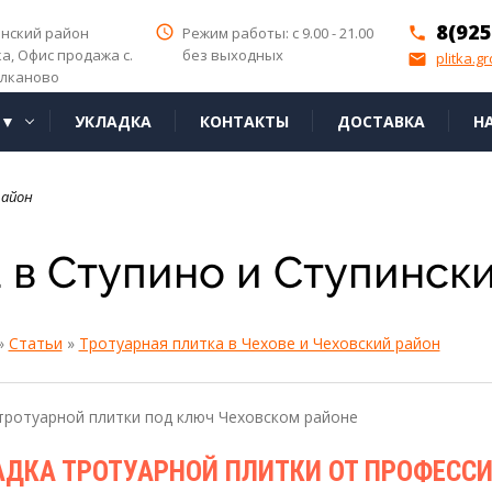
8(925
access_time
инский район
Режим работы: с 9.00 - 21.00
phone
ка,
Офис продажа с.
без выходных
plitka.g
email
лканово
Я▼
УКЛАДКА
КОНТАКТЫ
ДОСТАВКА
Н
район
 в Ступино и Ступинск
»
Статьи
»
Тротуарная плитка в Чехове и Чеховский район
тротуарной плитки под ключ Чеховском районе
АДКА ТРОТУАРНОЙ ПЛИТКИ ОТ ПРОФЕСС