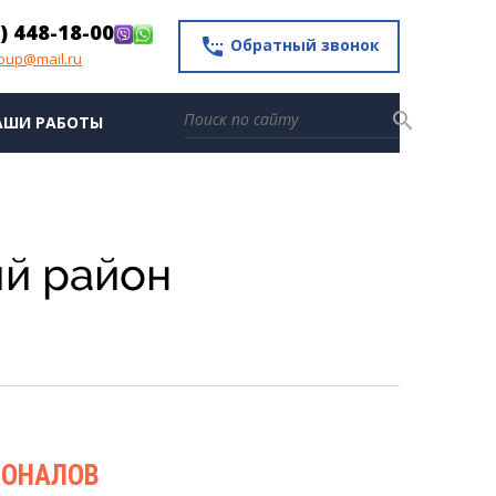
) 448-18-00
settings_phone
Обратный звонок
roup@mail.ru
search
АШИ РАБОТЫ
ий район
ИОНАЛОВ