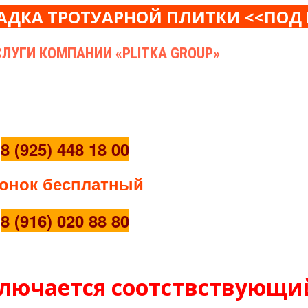
АДКА ТРОТУАРНОЙ ПЛИТКИ <<ПОД
СЛУГИ КОМПАНИИ «PLITKA GROUP»
;
8 (925) 448 18 00
онок бесплатный
;
8 (916) 020 88 80
лючается соотствствующи