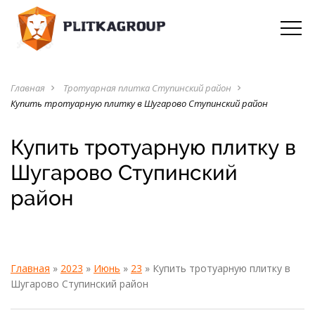
Главная
Тротуарная плитка Ступинский район
navigate_next
navigate_next
Купить тротуарную плитку в Шугарово Ступинский район
Купить тротуарную плитку в
Шугарово Ступинский
район
Главная
»
2023
»
Июнь
»
23
» Купить тротуарную плитку в
Шугарово Ступинский район