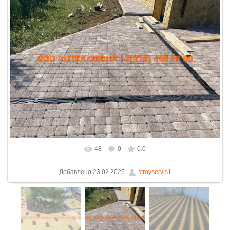
48
0
0.0
Добавлено
23.02.2025
stroyservis1