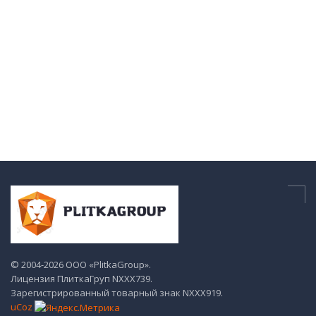
© 2004-2026 ООО «PlitkaGroup».
Лицензия ПлиткаГруп NХХХ739.
Зарегистрированный товарный знак NХХХ919.
uCoz