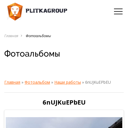
Главная
Фотоальбомы
navigate_next
Фотоальбомы
Главная
»
Фотоальбом
»
Наши работы
» 6nUJKuEPbEU
6nUJKuEPbEU