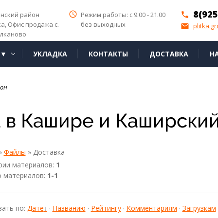
8(925
access_time
инский район
Режим работы: с 9.00 - 21.00
phone
ка,
Офис продажа с.
без выходных
plitka.g
email
лканово
Я▼
УКЛАДКА
КОНТАКТЫ
ДОСТАВКА
Н
йон
а в Кашире и Каширски
»
Файлы
» Доставка
рии материалов
:
1
о материалов
:
1-1
вать по
:
Дате
·
Названию
·
Рейтингу
·
Комментариям
·
Загрузкам