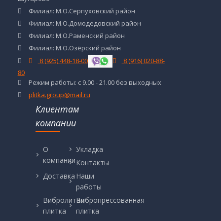
Филиал: М.О.Серпуховский район
Филиал: М.О.Домодедовский район
Филиал: М.О.Раменский район
Филиал: М.О.Озёрский район
8 (925) 448-18-00
8 (916) 020-88-
80
Режим работы: с 9.00 - 21.00 без выходных
plitka.group@mail.ru
Клиентам
компании
О
Укладка
компании
Контакты
Доставка
Наши
работы
Вибролитая
Вибропрессованная
плитка
плитка