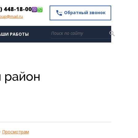
) 448-18-00
settings_phone
Обратный звонок
roup@mail.ru
search
АШИ РАБОТЫ
й район
·
Просмотрам