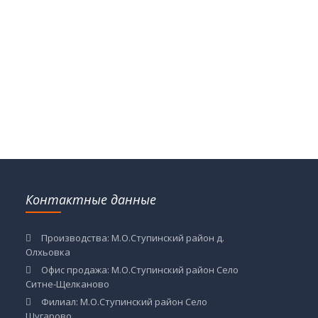
Контактные данные
Производства: М.О.Ступинский район д.
Олхьовка
Офис продажа: М.О.Ступинский район Село
Ситне-Щелканово
Филиал: М.О.Ступинский район Село
Шугарово