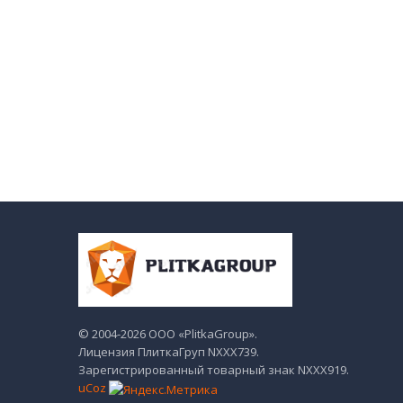
© 2004-2026 ООО «PlitkaGroup».
Лицензия ПлиткаГруп NХХХ739.
Зарегистрированный товарный знак NХХХ919.
uCoz