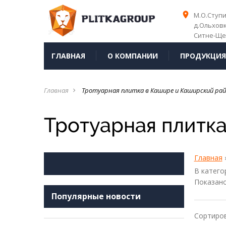
place
place
М.О.Ступ
д.Ольхов
Ситне-Ще
ГЛАВНАЯ
О КОМПАНИИ
ПРОДУКЦИ
Главная
Тротуарная плитка в Кашире и Каширский ра
navigate_next
Тротуарная плитк
Главная
В катего
Показан
Популярные новости
Сортиро