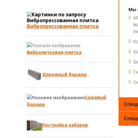
Мы 
Ма
в
Вибропрессованная плитка
е
Ко
Ка
Вибролитьевая плитка
Бе
Си
Дорожный бордюр
О
Садовый
Специ
бордюр
Спец
Постройка заборов