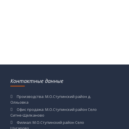
Контактные данные
Производства: М.О.Ступинский район д.
Олхьовка
Офис продажа: М.О.Ступинский район Село
Ситне-Щелканово
Филиал: М.О.Ступинский район Село
Шугарово