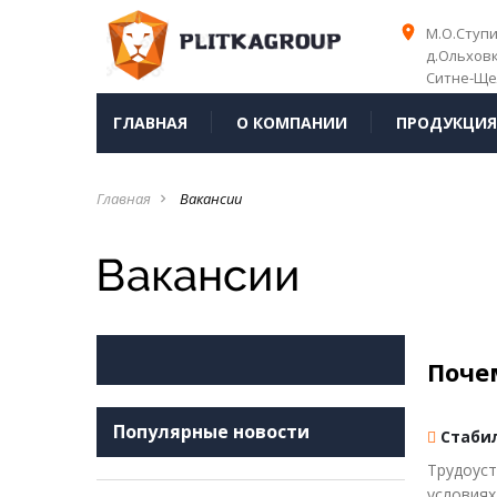
place
place
М.О.Ступ
д.Ольхов
Ситне-Ще
ГЛАВНАЯ
О КОМПАНИИ
ПРОДУКЦИ
Главная
Вакансии
navigate_next
Вакансии
Поче
Популярные новости
Стабил
Трудоуст
условиях