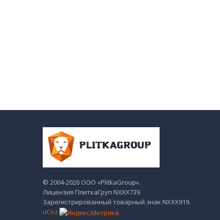
© 2004-2026 ООО «PlitkaGroup».
Лицензия ПлиткаГруп NХХХ739.
Зарегистрированный товарный знак NХХХ919.
uCoz