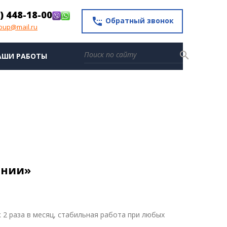
) 448-18-00
settings_phone
Обратный звонок
roup@mail.ru
search
АШИ РАБОТЫ
ании»
 2 раза в месяц, стабильная работа при любых