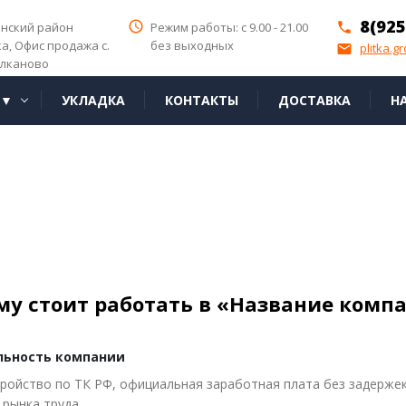
8(925
access_time
инский район
Режим работы: с 9.00 - 21.00
phone
ка,
Офис продажа с.
без выходных
plitka.g
email
лканово
Я▼
УКЛАДКА
КОНТАКТЫ
ДОСТАВКА
Н
му стоит работать в «Название комп
ьность компании
ройство по ТК РФ, официальная заработная плата без задержек
 рынка труда.