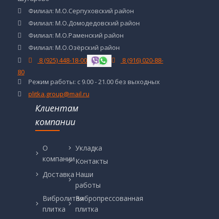
Филиал: М.О.Серпуховский район
Филиал: М.О.Домодедовский район
Филиал: М.О.Раменский район
Филиал: М.О.Озёрский район
8 (925) 448-18-00
8 (916) 020-88-
80
Режим работы: с 9.00 - 21.00 без выходных
plitka.group@mail.ru
Клиентам
компании
О
Укладка
компании
Контакты
Доставка
Наши
работы
Вибролитая
Вибропрессованная
плитка
плитка