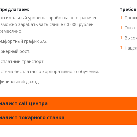
предлагаем:
Требов
ксимальный уровень заработка не ограничен -
Прожи
озможно зарабатывать свыше 60 000 рублей
Опыт 
жемесячно.
Высок
мфортный график 2/2.
Нацел
рьерный рост.
сплатный транспорт.
стема бесплатного корпоративного обучения.
фициальный доход.
алист call-центра
иалист токарного станка