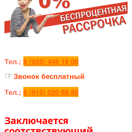
Тел.;
8 (925) 448 18 00
☞
З
вонок бесплатный
Тел.;
8 (916) 020 88 80
Заключается
соотствствующий