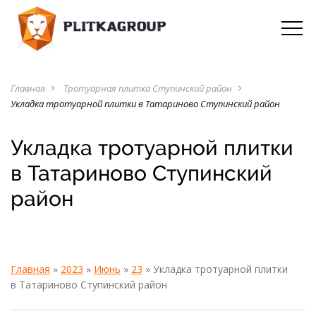
Главная
Тротуарная плитка Ступинский район
navigate_next
navigate_next
Укладка тротуарной плитки в Татариново Ступинский район
Укладка тротуарной плитки
в Татариново Ступинский
район
Главная
»
2023
»
Июнь
»
23
» Укладка тротуарной плитки
в Татариново Ступинский район