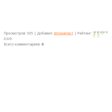
Новое
Ступино
села Верзилово, Укладка
Брусчатки
на садовых
дорожках в Бекетово,
Брусчатка
в
Щербинино,
Плитка
Волна в
Леонтьево, Выравнование грунта и посев газона вручную в
Ступинском районе
Просмотров
:
505
|
Добавил
:
stroyservis1
|
Рейтинг
:
0.0
/
0
Всего комментариев
:
0