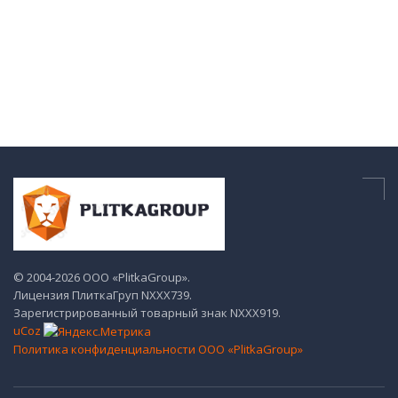
© 2004-2026 ООО «PlitkaGroup».
Лицензия ПлиткаГруп NХХХ739.
Зарегистрированный товарный знак NХХХ919.
uCoz
Политика конфиденциальности ООО «PlitkaGroup»