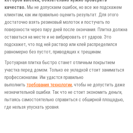
качество.
Мы не допускаем ошибок, но все же подскажем
клиентам, как им правильно оценить результат. Для этого
достаточно взять резиновый молоток и постучать по
поверхности через пару дней после окончания. Плитка должна
оставаться на месте и не вибрировать от ударов. Это
подскажет, что под ней раствор или клей распределился
равномерно без пустот, приводящих к трещинам.
Тротуарная плитка быстро станет отличным покрытием
участка перед домом. Только ее укладкой стоит заниматься
профессионалам. Им удастся правильно
выполнить
требования технологии
, чтобы не допустить даже
незначительной ошибки. Так что не стоит экономить деньги,
пытаясь самостоятельно справиться с обширной площадью,
где нельзя упускать уровня.
Тротуарная
плитка
в
Ступино
Ступинском районе.
укладка
тротуарной
плитки
"под ключ" в деревне Леньково,
Лаврентьево, Укладка
Брусчатки
в
микрорайоне