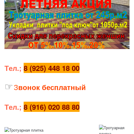
• Ступино
. •Ступинский
район
. • Серпухов
. • Серпуховский
район. • Кашира. Каширский район
Тел.;
8 (925) 448 18 00
☞
З
вонок бесплатный
Тел.;
8 (916) 020 88 80