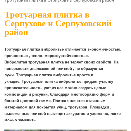
Тротуарная плитка в Серпухове и Серпуховский район
Тротуарная плитка в
Серпухове и Серпуховский
район
Тротуарная
плитка
вибролитье отличается экономичностью,
прочностью , тепло- морозоустойчивостью.
Вибролитая
тротуарная
плитка
не теряет своих свойств. На
поверхности ,выложенной
плиткой
, не образуются
лужи.
Тротуарная
плитка
вибролитье проста в
укладке.
Тротуарная
плитка
вибролитье придает участку
привлекательность, уют,из нее можно создать целые
композиции и рисунки, благодаря многообразию форм и
богатой цветовой гамме.
Плитка
является отличным
материалом для покрытия улиц, тротуаров. Площадки ,
выложенные
плиткой
выглядят аккуратно и ухоженно, легко
можно заменить
Тротуарная плитка Серпухов Серпуховский
район