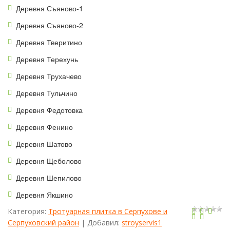
Деревня Съяново-1
Деревня Съяново-2
Деревня Тверитино
Деревня Терехунь
Деревня Трухачево
Деревня Тульчино
Деревня Федотовка
Деревня Фенино
Деревня Шатово
Деревня Щеболово
Деревня Шепилово
Деревня Якшино
Категория
:
Тротуарная плитка в Серпухове и
Серпуховский район
|
Добавил
:
stroyservis1