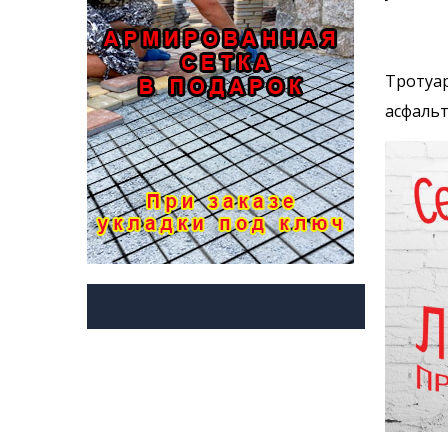
Тротуар
асфальт