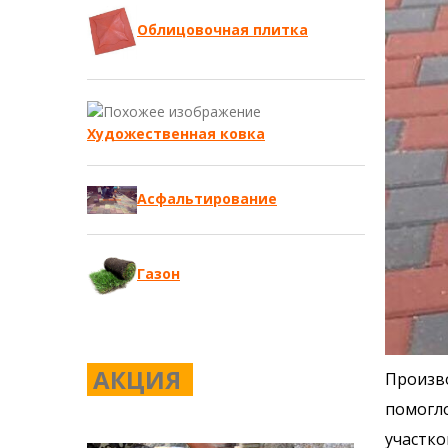
Облицовочная плитка
Художественная ковка
Асфальтирование
Газон
АКЦИЯ
Произво
помогло
участко