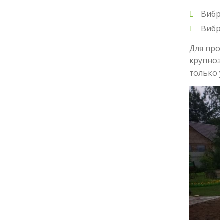
Вибр
Вибр
Для про
крупноз
только 