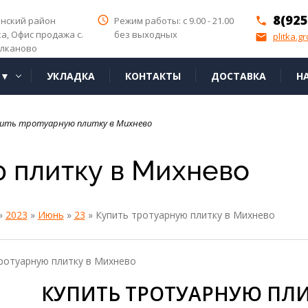
8(925
access_time
инский район
Режим работы: с 9.00 - 21.00
phone
ка,
Офис продажа с.
без выходных
plitka.g
email
лканово
Я▼
УКЛАДКА
КОНТАКТЫ
ДОСТАВКА
Н
пить тротуарную плитку в Михнево
ю плитку в Михнево
»
2023
»
Июнь
»
23
» Купить тротуарную плитку в Михнево
ротуарную плитку в Михнево
КУПИТЬ ТРОТУАРНУЮ ПЛИ