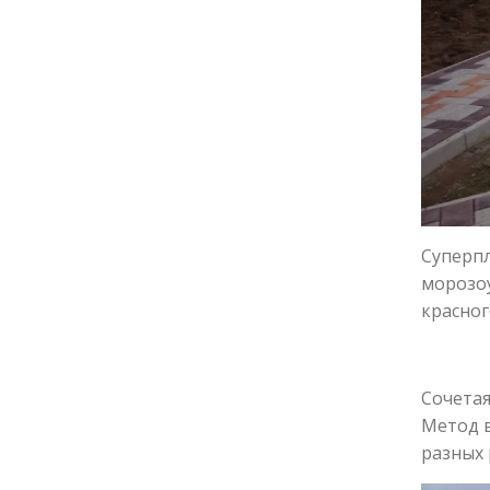
Суперпл
морозоу
красног
Сочетая
Метод в
разных 