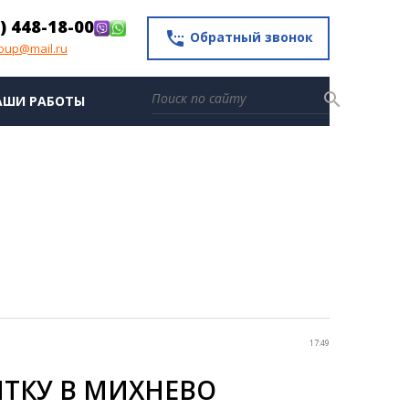
) 448-18-00
settings_phone
Обратный звонок
roup@mail.ru
search
АШИ РАБОТЫ
17:49
ТКУ В МИХНЕВО