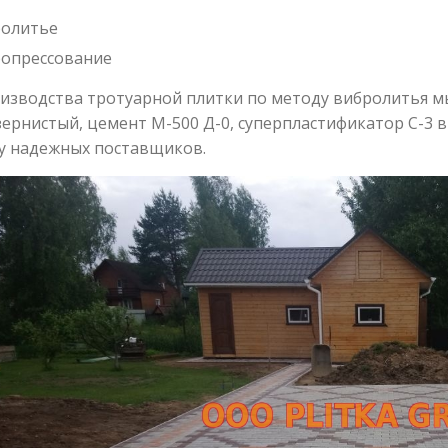
олитье
опрессование
изводства тротуарной плитки по методу вибролитья м
ернистый, цемент М-500 Д-0, суперпластификатор С-3 
у надежных поставщиков.