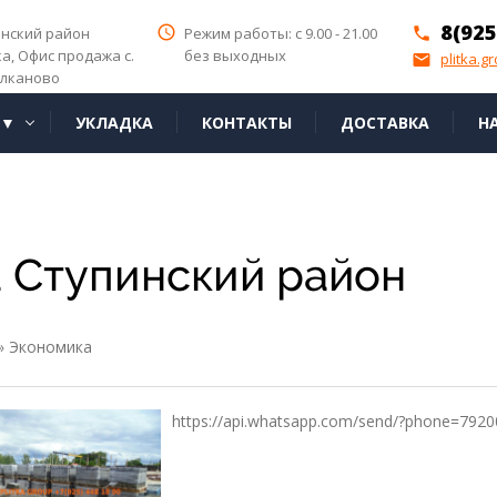
8(925
access_time
инский район
Режим работы: с 9.00 - 21.00
phone
ка,
Офис продажа с.
без выходных
plitka.g
email
лканово
Я▼
УКЛАДКА
КОНТАКТЫ
ДОСТАВКА
Н
а Ступинский район
»
Экономика
https://api.whatsapp.com/send/?phone=792