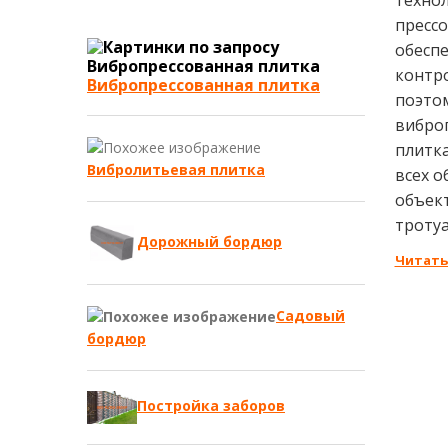
прессо
обесп
контро
Вибропрессованная плитка
поэто
вибро
плитка
Вибролитьевая плитка
всех 
объек
тротуа
Дорожный бордюр
Читать
Садовый
бордюр
Постройка заборов