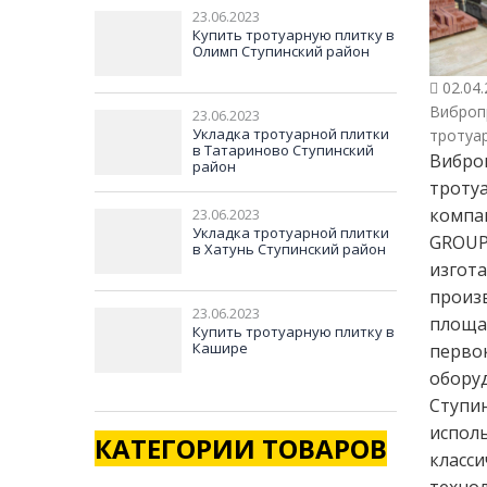
23.06.2023
Купить тротуарную плитку в
Олимп Ступинский район
02.04.
Виброп
23.06.2023
Укладка тротуарной плитки
тротуа
в Татариново Ступинский
Вибро
район
тротуа
компа
23.06.2023
Укладка тротуарной плитки
GROUP
в Хатунь Ступинский район
изгота
произ
23.06.2023
площа
Купить тротуарную плитку в
Кашире
перво
обору
Ступи
испол
КАТЕГОРИИ ТОВАРОВ
класси
техно