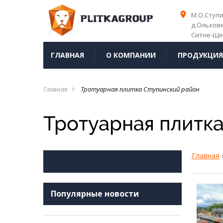
place
place
М.О.Ступ
д.Ольхов
Ситне-Ще
ГЛАВНАЯ
О КОМПАНИИ
ПРОДУКЦИ
Главная
Тротуарная плитка Ступинский район
navigate_next
Тротуарная плитк
Главная
Популярные новости