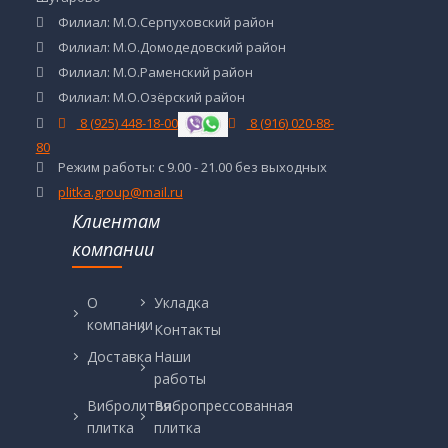
Филиал: М.О.Серпуховский район
Филиал: М.О.Домодедовский район
Филиал: М.О.Раменский район
Филиал: М.О.Озёрский район
8 (925) 448-18-00
8 (916) 020-88-
80
Режим работы: с 9.00 - 21.00 без выходных
plitka.group@mail.ru
Клиентам
компании
О
Укладка
компании
Контакты
Доставка
Наши
работы
Вибролитая
Вибропрессованная
плитка
плитка