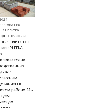
2024
рессованная
рная плитка
прессованная
рная плитка от
нии «PLITKA
»
вливается на
водственных
дках с
классным
дованием в
нском районе. Мы
ьзуем
ческую
логию