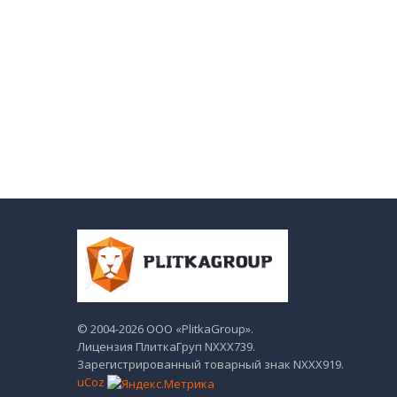
© 2004-2026 ООО «PlitkaGroup».
Лицензия ПлиткаГруп NХХХ739.
Зарегистрированный товарный знак NХХХ919.
uCoz