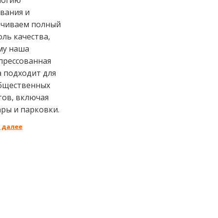
вания и
ечиваем полный
ль качества,
му наша
прессованная
 подходит для
общественных
тов, включая
ры и парковки.
 далее