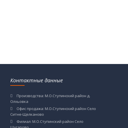
Контактные данные
Производства: М.О.Ступинский район д.
Олхьовка
Офис продажа: М.О.Ступинский район Село
Ситне-Щелканово
Филиал: М.О.Ступинский район Село
Шугарово